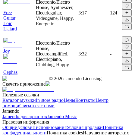
Electronic/Electro
House, Synthesizer,
Free
Electricguitar,
3:17
124
Guitar
Videogame, Happy,
Loic
Energetic
Liatard
Electronic/Electro
House,
Joy
Electroamplified,
3:32
-
Electricpiano,
Clubbing, Happy
Cephas
©
2026
Jamendo Licensing
Скачать приложение
Полезные ссылки
Каталог музыки
In-store радио
Цены
Контакты
Центр
помощи
Связаться с нами
Jamendo
Jamendo для артистов
Jamendo Music
Правовая информация
Общие условия использования
Условия продажи
Политика
конфиденциальности
Политика cookies
Нарушение авторских