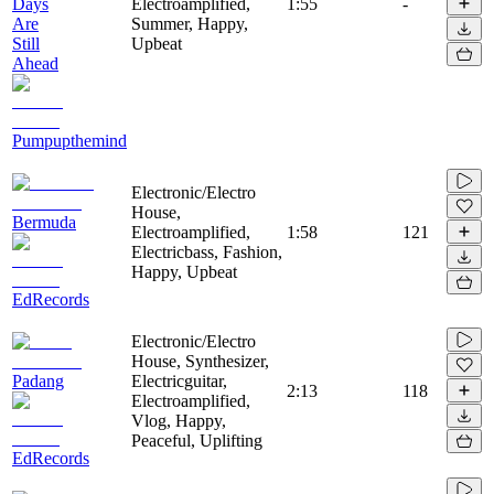
Days
Electroamplified,
1:55
-
Are
Summer, Happy,
Still
Upbeat
Ahead
Pumpupthemind
Electronic/Electro
House,
Bermuda
Electroamplified,
1:58
121
Electricbass, Fashion,
Happy, Upbeat
EdRecords
Electronic/Electro
House, Synthesizer,
Padang
Electricguitar,
2:13
118
Electroamplified,
Vlog, Happy,
Peaceful, Uplifting
EdRecords