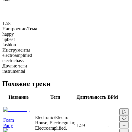
1:58
Настроение/Тема
happy
upbeat
fashion
Инструменты
electroamplified
electricbass
Другие теги
instrumental
Похожие треки
Название
Теги
Длительность
BPM
Electronic/Electro
Foam
House, Electricguitar,
Party
1:59
-
Electroamplified,