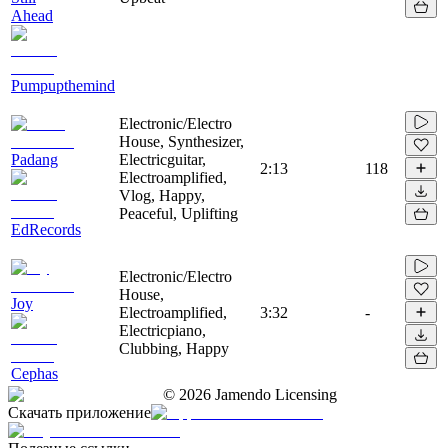
Ahead
Pumpupthemind
Electronic/Electro
House, Synthesizer,
Padang
Electricguitar,
2:13
118
Electroamplified,
Vlog, Happy,
Peaceful, Uplifting
EdRecords
Electronic/Electro
House,
Joy
Electroamplified,
3:32
-
Electricpiano,
Clubbing, Happy
Cephas
©
2026
Jamendo Licensing
Скачать приложение