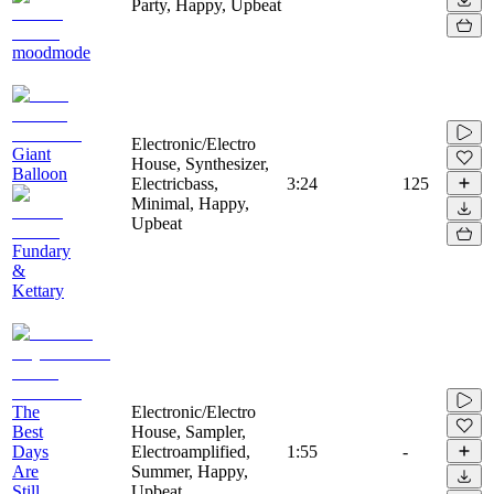
Party, Happy, Upbeat
moodmode
Electronic/Electro
Giant
House, Synthesizer,
Balloon
Electricbass,
3:24
125
Minimal, Happy,
Upbeat
Fundary
&
Kettary
The
Electronic/Electro
Best
House, Sampler,
Days
Electroamplified,
1:55
-
Are
Summer, Happy,
Still
Upbeat