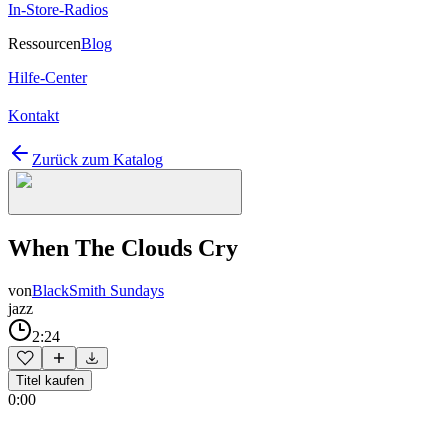
In-Store-Radios
Ressourcen
Blog
Hilfe-Center
Kontakt
Zurück zum Katalog
When The Clouds Cry
von
BlackSmith Sundays
jazz
2:24
Titel kaufen
0:00