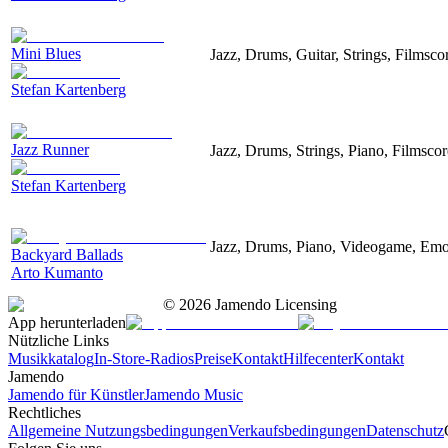
Mini Blues
Jazz, Drums, Guitar, Strings, Filmsc
Stefan Kartenberg
Jazz Runner
Jazz, Drums, Strings, Piano, Filmsco
Stefan Kartenberg
Jazz, Drums, Piano, Videogame, Emo
Backyard Ballads
Arto Kumanto
©
2026
Jamendo Licensing
App herunterladen
Nützliche Links
Musikkatalog
In-Store-Radios
Preise
Kontakt
Hilfecenter
Kontakt
Jamendo
Jamendo für Künstler
Jamendo Music
Rechtliches
Allgemeine Nutzungsbedingungen
Verkaufsbedingungen
Datenschutz