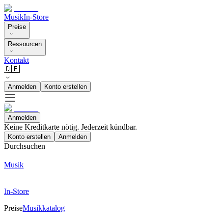
Musik
In-Store
Preise
Ressourcen
Kontakt
🇩🇪
Anmelden
Konto erstellen
Anmelden
Keine Kreditkarte nötig. Jederzeit kündbar.
Konto erstellen
Anmelden
Durchsuchen
Musik
In-Store
Preise
Musikkatalog