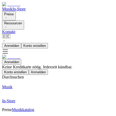
Musik
In-Store
Preise
Ressourcen
Kontakt
🇩🇪
Anmelden
Konto erstellen
Anmelden
Keine Kreditkarte nötig. Jederzeit kündbar.
Konto erstellen
Anmelden
Durchsuchen
Musik
In-Store
Preise
Musikkatalog