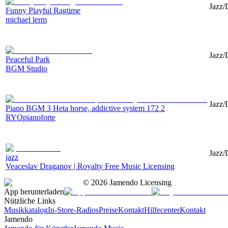
Jazz/
Funny Playful Ragtime
michael lerm
Jazz/
Peaceful Park
BGM Studio
Jazz/
Piano BGM 3 Heta horse, addictive system 172 2
RYOpianoforte
Jazz/
jazz
Veaceslav Draganov | Royalty Free Music Licensing
©
2026
Jamendo Licensing
App herunterladen
Nützliche Links
Musikkatalog
In-Store-Radios
Preise
Kontakt
Hilfecenter
Kontakt
Jamendo