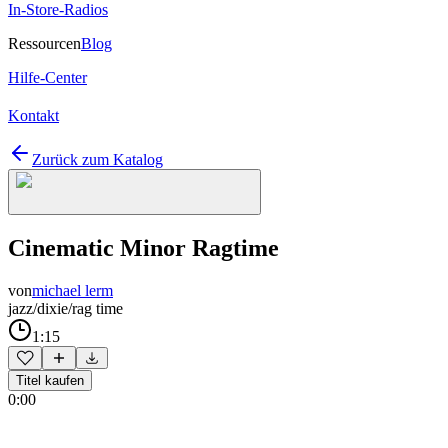
In-Store-Radios
Ressourcen
Blog
Hilfe-Center
Kontakt
Zurück zum Katalog
Cinematic Minor Ragtime
von
michael lerm
jazz/dixie/rag time
1:15
Titel kaufen
0:00