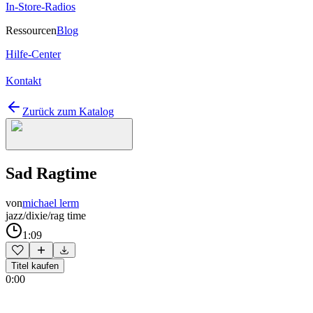
In-Store-Radios
Ressourcen
Blog
Hilfe-Center
Kontakt
Zurück zum Katalog
Sad Ragtime
von
michael lerm
jazz/dixie/rag time
1:09
Titel kaufen
0:00