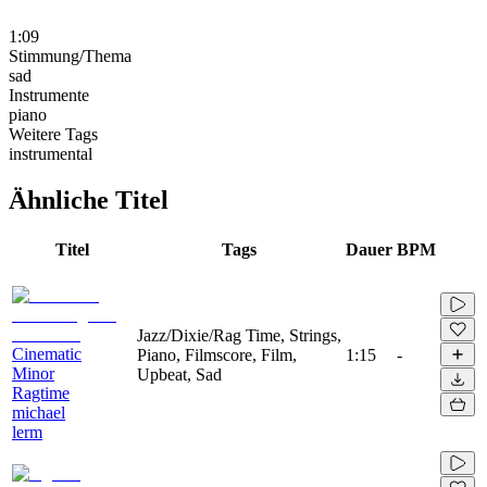
1:09
Stimmung/Thema
sad
Instrumente
piano
Weitere Tags
instrumental
Ähnliche Titel
Titel
Tags
Dauer
BPM
Jazz/Dixie/Rag Time, Strings,
Cinematic
Piano, Filmscore, Film,
1:15
-
Minor
Upbeat, Sad
Ragtime
michael
lerm