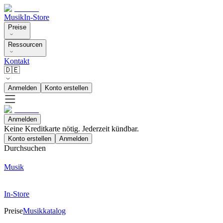
Musik
In-Store
Preise
Ressourcen
Kontakt
🇩🇪
Anmelden
Konto erstellen
Anmelden
Keine Kreditkarte nötig. Jederzeit kündbar.
Konto erstellen
Anmelden
Durchsuchen
Musik
In-Store
Preise
Musikkatalog