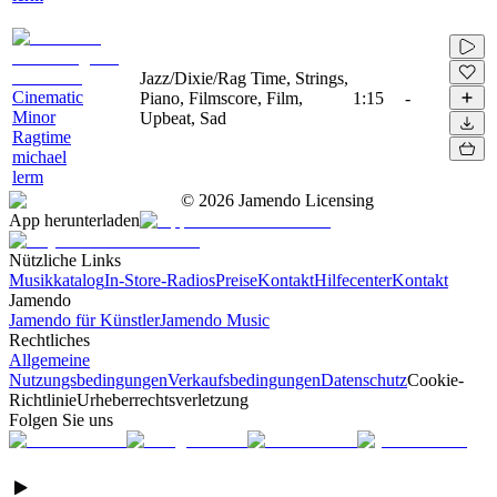
Jazz/Dixie/Rag Time, Strings,
Cinematic
Piano, Filmscore, Film,
1:15
-
Minor
Upbeat, Sad
Ragtime
michael
lerm
©
2026
Jamendo Licensing
App herunterladen
Nützliche Links
Musikkatalog
In-Store-Radios
Preise
Kontakt
Hilfecenter
Kontakt
Jamendo
Jamendo für Künstler
Jamendo Music
Rechtliches
Allgemeine
Nutzungsbedingungen
Verkaufsbedingungen
Datenschutz
Cookie-
Richtlinie
Urheberrechtsverletzung
Folgen Sie uns