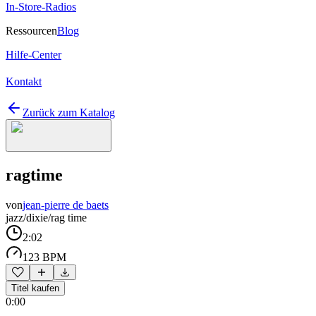
In-Store-Radios
Ressourcen
Blog
Hilfe-Center
Kontakt
Zurück zum Katalog
ragtime
von
jean-pierre de baets
jazz/dixie/rag time
2:02
123 BPM
Titel kaufen
0:00