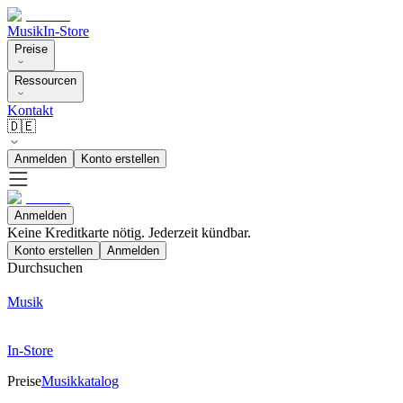
Musik
In-Store
Preise
Ressourcen
Kontakt
🇩🇪
Anmelden
Konto erstellen
Anmelden
Keine Kreditkarte nötig. Jederzeit kündbar.
Konto erstellen
Anmelden
Durchsuchen
Musik
In-Store
Preise
Musikkatalog