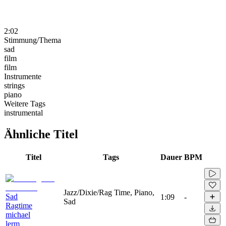
2:02
Stimmung/Thema
sad
film
film
Instrumente
strings
piano
Weitere Tags
instrumental
Ähnliche Titel
Titel
Tags
Dauer
BPM
Jazz/Dixie/Rag Time, Piano,
Sad
1:09
-
Sad
Ragtime
michael
lerm