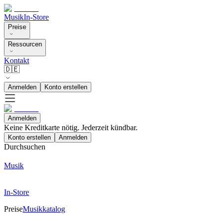
Musik
In-Store
Preise
Ressourcen
Kontakt
🇩🇪
Anmelden
Konto erstellen
Anmelden
Keine Kreditkarte nötig. Jederzeit kündbar.
Konto erstellen
Anmelden
Durchsuchen
Musik
In-Store
Preise
Musikkatalog