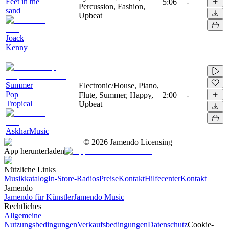
Feet in the
5:06
-
Percussion, Fashion,
sand
Upbeat
Joack
Kenny
Summer
Electronic/House, Piano,
Pop
Flute, Summer, Happy,
2:00
-
Tropical
Upbeat
AskharMusic
©
2026
Jamendo Licensing
App herunterladen
Nützliche Links
Musikkatalog
In-Store-Radios
Preise
Kontakt
Hilfecenter
Kontakt
Jamendo
Jamendo für Künstler
Jamendo Music
Rechtliches
Allgemeine
Nutzungsbedingungen
Verkaufsbedingungen
Datenschutz
Cookie-