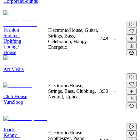
CorporateSounds
Fashion
Electronic/House, Guitar,
Summer
Strings, Bass,
2:48
-
Uplifting
Celebration, Happy,
Lounge
Energetic
House
Art Media
Electronic/House,
Strings, Bass, Clubbing,
3:30
-
Club House
Neutral, Upbeat
YuraSoop
Joack
Electronic/House,
Kenny -
Synthesizer, Piano,