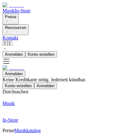
Musik
In-Store
Preise
Ressourcen
Kontakt
🇩🇪
Anmelden
Konto erstellen
Anmelden
Keine Kreditkarte nötig. Jederzeit kündbar.
Konto erstellen
Anmelden
Durchsuchen
Musik
In-Store
Preise
Musikkatalog