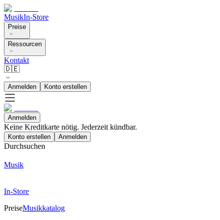
Musik
In-Store
Preise
Ressourcen
Kontakt
🇩🇪
Anmelden
Konto erstellen
Anmelden
Keine Kreditkarte nötig. Jederzeit kündbar.
Konto erstellen
Anmelden
Durchsuchen
Musik
In-Store
Preise
Musikkatalog