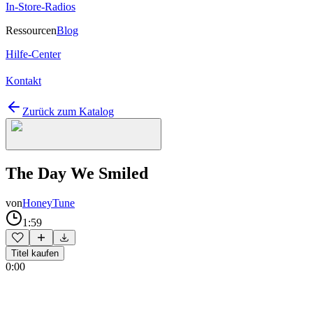
In-Store-Radios
Ressourcen
Blog
Hilfe-Center
Kontakt
Zurück zum Katalog
The Day We Smiled
von
HoneyTune
1:59
Titel kaufen
0:00