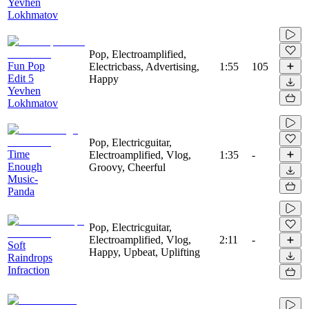
Yevhen
Lokhmatov
Pop, Electroamplified,
Fun Pop
Electricbass, Advertising,
1:55
105
Edit 5
Happy
Yevhen
Lokhmatov
Pop, Electricguitar,
Time
Electroamplified, Vlog,
1:35
-
Enough
Groovy, Cheerful
Music-
Panda
Pop, Electricguitar,
Electroamplified, Vlog,
2:11
-
Soft
Happy, Upbeat, Uplifting
Raindrops
Infraction