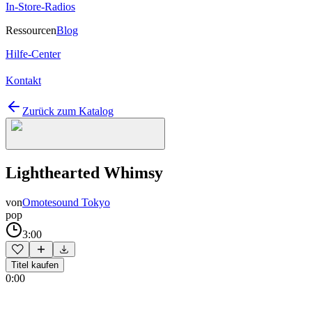
In-Store-Radios
Ressourcen
Blog
Hilfe-Center
Kontakt
Zurück zum Katalog
Lighthearted Whimsy
von
Omotesound Tokyo
pop
3:00
Titel kaufen
0:00