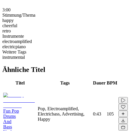
3:00
Stimmung/Thema
happy
cheerful
retro
Instrumente
electroamplified
electricpiano
Weitere Tags
instrumental
Ähnliche Titel
Titel
Tags
Dauer
BPM
Pop, Electroamplified,
Fun Pop
Electricbass, Advertising,
0:43
105
Drums
Happy
And
Bass