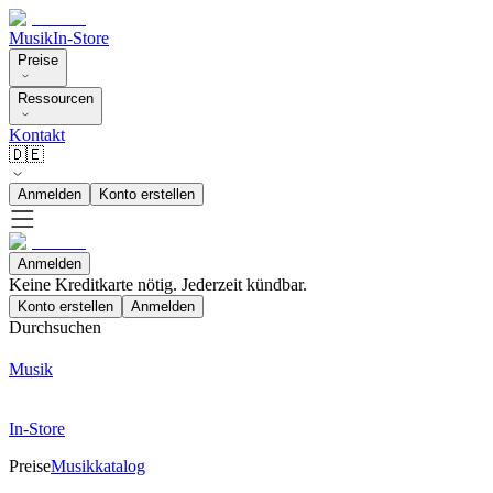
Musik
In-Store
Preise
Ressourcen
Kontakt
🇩🇪
Anmelden
Konto erstellen
Anmelden
Keine Kreditkarte nötig. Jederzeit kündbar.
Konto erstellen
Anmelden
Durchsuchen
Musik
In-Store
Preise
Musikkatalog