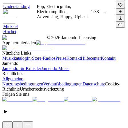
Understanding
Pop, Electricguitar,
Electroamplified,
1:38
-
Advertising, Happy, Upbeat
Mickael
Huchet
©
2026
Jamendo Licensing
App herunterladen
Nützliche Links
Musikkatalog
In-Store-Radios
Preise
Kontakt
Hilfecenter
Kontakt
Jamendo
Jamendo für Künstler
Jamendo Music
Rechtliches
Allgemeine
Nutzungsbedingungen
Verkaufsbedingungen
Datenschutz
Cookie-
Richtlinie
Urheberrechtsverletzung
Folgen Sie uns