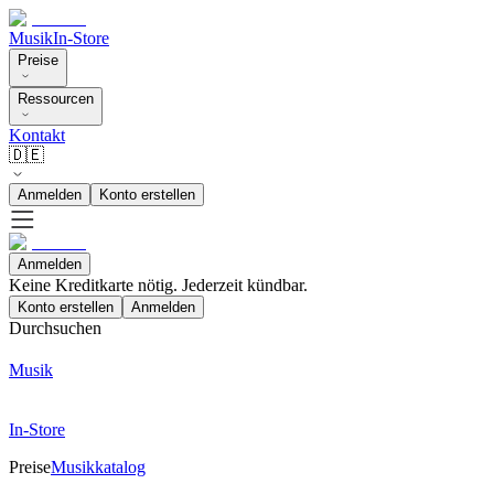
Musik
In-Store
Preise
Ressourcen
Kontakt
🇩🇪
Anmelden
Konto erstellen
Anmelden
Keine Kreditkarte nötig. Jederzeit kündbar.
Konto erstellen
Anmelden
Durchsuchen
Musik
In-Store
Preise
Musikkatalog