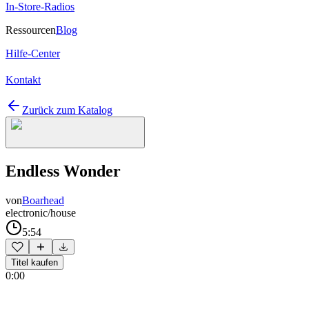
In-Store-Radios
Ressourcen
Blog
Hilfe-Center
Kontakt
Zurück zum Katalog
Endless Wonder
von
Boarhead
electronic/house
5:54
Titel kaufen
0:00