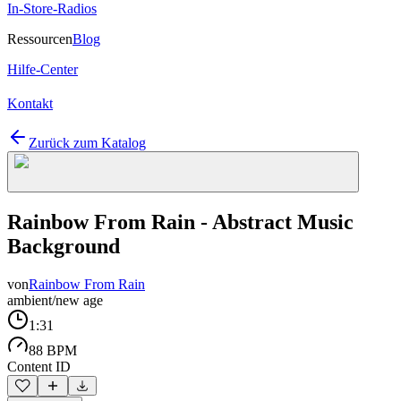
In-Store-Radios
Ressourcen
Blog
Hilfe-Center
Kontakt
Zurück zum Katalog
Rainbow From Rain - Abstract Music
Background
von
Rainbow From Rain
ambient/new age
1:31
88 BPM
Content ID