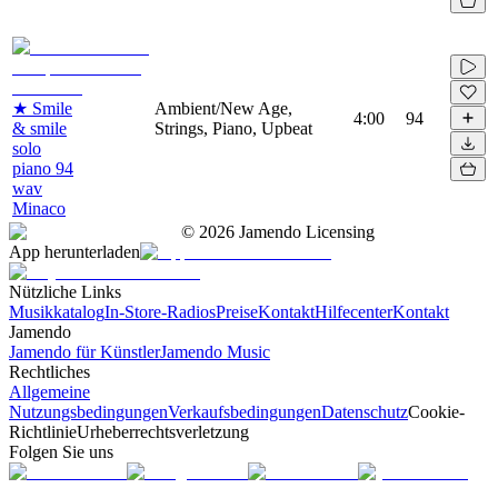
★ Smile
Ambient/New Age,
4:00
94
& smile
Strings, Piano, Upbeat
solo
piano 94
wav
Minaco
©
2026
Jamendo Licensing
App herunterladen
Nützliche Links
Musikkatalog
In-Store-Radios
Preise
Kontakt
Hilfecenter
Kontakt
Jamendo
Jamendo für Künstler
Jamendo Music
Rechtliches
Allgemeine
Nutzungsbedingungen
Verkaufsbedingungen
Datenschutz
Cookie-
Richtlinie
Urheberrechtsverletzung
Folgen Sie uns