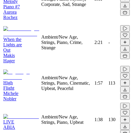
Melody
Corporate, Sad, Strange
Piano #7
Aurora
Rochez
Ambient/New Age,
When the
Strings, Piano, Crime,
2:21
-
Lights are
Strange
Out
Makis
Hager
Ambient/New Age,
High
Strings, Piano, Cinematic,
1:57
113
Flight
Upbeat, Peaceful
Michele
Nobler
Ambient/New Age,
1:38
130
LIVE
Strings, Piano, Upbeat
ABIA