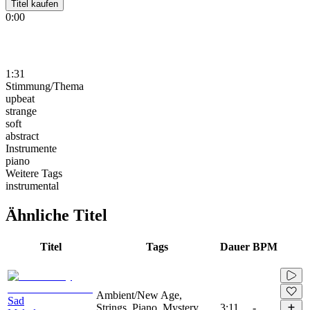
Titel kaufen
0:00
1:31
Stimmung/Thema
upbeat
strange
soft
abstract
Instrumente
piano
Weitere Tags
instrumental
Ähnliche Titel
Titel
Tags
Dauer
BPM
Ambient/New Age,
Sad
Strings, Piano, Mystery,
3:11
-