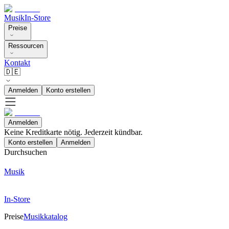
Musik
In-Store
Preise
Ressourcen
Kontakt
🇩🇪
Anmelden
Konto erstellen
Anmelden
Keine Kreditkarte nötig. Jederzeit kündbar.
Konto erstellen
Anmelden
Durchsuchen
Musik
In-Store
Preise
Musikkatalog