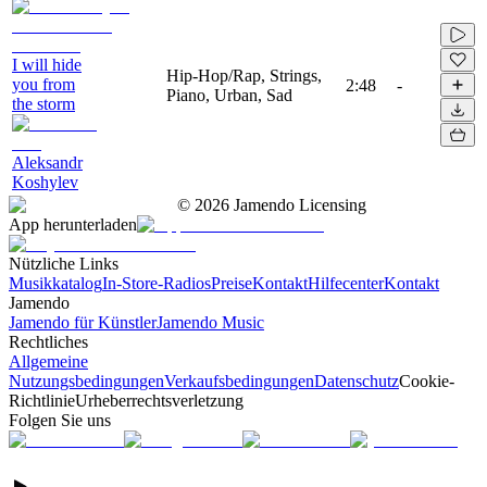
I will hide
Hip-Hop/Rap, Strings,
you from
2:48
-
Piano, Urban, Sad
the storm
Aleksandr
Koshylev
©
2026
Jamendo Licensing
App herunterladen
Nützliche Links
Musikkatalog
In-Store-Radios
Preise
Kontakt
Hilfecenter
Kontakt
Jamendo
Jamendo für Künstler
Jamendo Music
Rechtliches
Allgemeine
Nutzungsbedingungen
Verkaufsbedingungen
Datenschutz
Cookie-
Richtlinie
Urheberrechtsverletzung
Folgen Sie uns