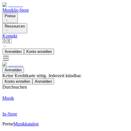
Musik
In-Store
Preise
Ressourcen
Kontakt
🇩🇪
Anmelden
Konto erstellen
Anmelden
Keine Kreditkarte nötig. Jederzeit kündbar.
Konto erstellen
Anmelden
Durchsuchen
Musik
In-Store
Preise
Musikkatalog