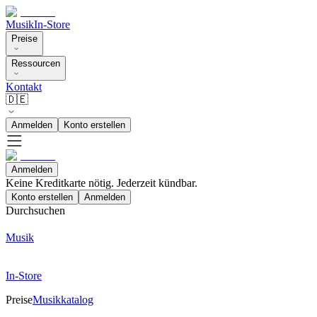
Musik
In-Store
Preise
Ressourcen
Kontakt
🇩🇪
Anmelden
Konto erstellen
Anmelden
Keine Kreditkarte nötig. Jederzeit kündbar.
Konto erstellen
Anmelden
Durchsuchen
Musik
In-Store
Preise
Musikkatalog