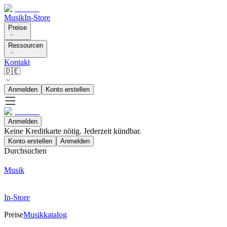
Musik
In-Store
Preise
Ressourcen
Kontakt
🇩🇪
Anmelden
Konto erstellen
Anmelden
Keine Kreditkarte nötig. Jederzeit kündbar.
Konto erstellen
Anmelden
Durchsuchen
Musik
In-Store
Preise
Musikkatalog