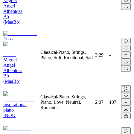
Miguel
Angel
Albentosa
Bó
(MaaBo)
Ecos
Classical/Piano, Strings,
3:29
-
Piano, Soft, Emotional, Sad
Miguel
Angel
Albentosa
Bó
(MaaBo)
Classical/Piano, Strings,
Piano, Love, Neutral,
2:07
107
Inspirational
Romantic
piano
INOD