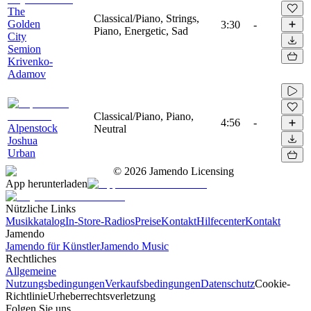
The
Classical/Piano, Strings,
Golden
3:30
-
Piano, Energetic, Sad
City
Semion
Krivenko-
Adamov
Classical/Piano, Piano,
4:56
-
Alpenstock
Neutral
Joshua
Urban
©
2026
Jamendo Licensing
App herunterladen
Nützliche Links
Musikkatalog
In-Store-Radios
Preise
Kontakt
Hilfecenter
Kontakt
Jamendo
Jamendo für Künstler
Jamendo Music
Rechtliches
Allgemeine
Nutzungsbedingungen
Verkaufsbedingungen
Datenschutz
Cookie-
Richtlinie
Urheberrechtsverletzung
Folgen Sie uns