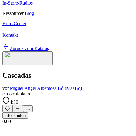
In-Store-Radios
Ressourcen
Blog
Hilfe-Center
Kontakt
Zurück zum Katalog
Cascadas
von
Miguel Angel Albentosa Bó (MaaBo)
classical/piano
4:20
Titel kaufen
0:00