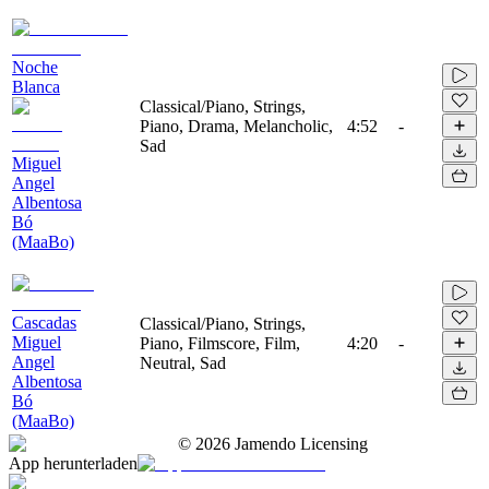
Noche
Blanca
Classical/Piano, Strings,
Piano, Drama, Melancholic,
4:52
-
Sad
Miguel
Angel
Albentosa
Bó
(MaaBo)
Cascadas
Classical/Piano, Strings,
Miguel
Piano, Filmscore, Film,
4:20
-
Angel
Neutral, Sad
Albentosa
Bó
(MaaBo)
©
2026
Jamendo Licensing
App herunterladen