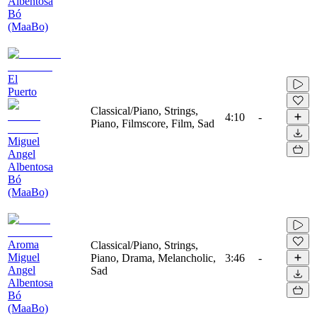
Albentosa
Bó
(MaaBo)
El
Puerto
Classical/Piano, Strings,
4:10
-
Piano, Filmscore, Film, Sad
Miguel
Angel
Albentosa
Bó
(MaaBo)
Aroma
Classical/Piano, Strings,
Miguel
Piano, Drama, Melancholic,
3:46
-
Angel
Sad
Albentosa
Bó
(MaaBo)