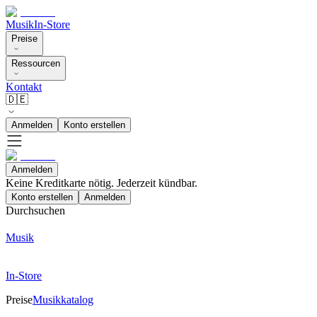
Musik
In-Store
Preise
Ressourcen
Kontakt
🇩🇪
Anmelden
Konto erstellen
Anmelden
Keine Kreditkarte nötig. Jederzeit kündbar.
Konto erstellen
Anmelden
Durchsuchen
Musik
In-Store
Preise
Musikkatalog