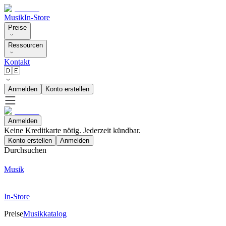
Musik
In-Store
Preise
Ressourcen
Kontakt
🇩🇪
Anmelden
Konto erstellen
Anmelden
Keine Kreditkarte nötig. Jederzeit kündbar.
Konto erstellen
Anmelden
Durchsuchen
Musik
In-Store
Preise
Musikkatalog