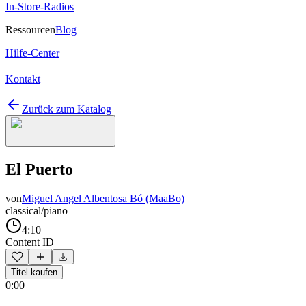
In-Store-Radios
Ressourcen
Blog
Hilfe-Center
Kontakt
Zurück zum Katalog
El Puerto
von
Miguel Angel Albentosa Bó (MaaBo)
classical/piano
4:10
Content ID
Titel kaufen
0:00