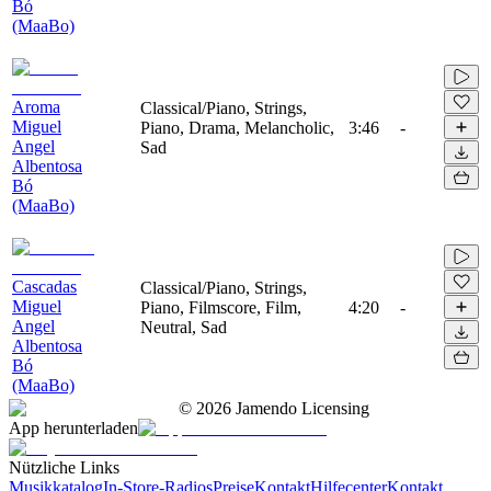
Bó
(MaaBo)
Aroma
Classical/Piano, Strings,
Miguel
Piano, Drama, Melancholic,
3:46
-
Angel
Sad
Albentosa
Bó
(MaaBo)
Cascadas
Classical/Piano, Strings,
Miguel
Piano, Filmscore, Film,
4:20
-
Angel
Neutral, Sad
Albentosa
Bó
(MaaBo)
©
2026
Jamendo Licensing
App herunterladen
Nützliche Links
Musikkatalog
In-Store-Radios
Preise
Kontakt
Hilfecenter
Kontakt