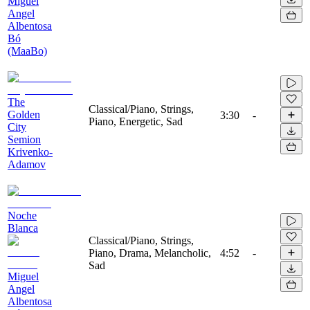
Miguel
Angel
Albentosa
Bó
(MaaBo)
The
Classical/Piano, Strings,
Golden
3:30
-
Piano, Energetic, Sad
City
Semion
Krivenko-
Adamov
Noche
Blanca
Classical/Piano, Strings,
Piano, Drama, Melancholic,
4:52
-
Sad
Miguel
Angel
Albentosa