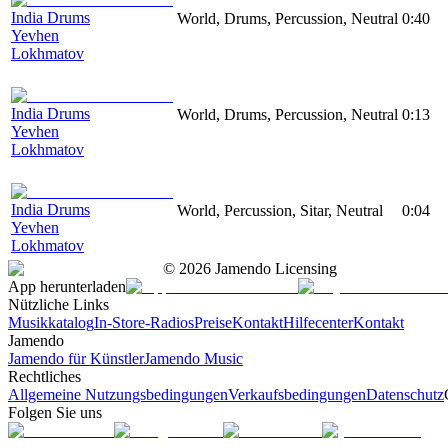
India Drums
World, Drums, Percussion, Neutral
0:40
Yevhen
Lokhmatov
India Drums
World, Drums, Percussion, Neutral
0:13
Yevhen
Lokhmatov
India Drums
World, Percussion, Sitar, Neutral
0:04
Yevhen
Lokhmatov
©
2026
Jamendo Licensing
App herunterladen
Nützliche Links
Musikkatalog
In-Store-Radios
Preise
Kontakt
Hilfecenter
Kontakt
Jamendo
Jamendo für Künstler
Jamendo Music
Rechtliches
Allgemeine Nutzungsbedingungen
Verkaufsbedingungen
Datenschutz
Folgen Sie uns