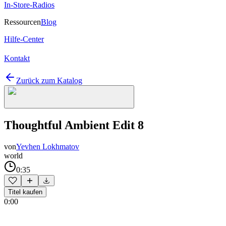
In-Store-Radios
Ressourcen
Blog
Hilfe-Center
Kontakt
Zurück zum Katalog
Thoughtful Ambient Edit 8
von
Yevhen Lokhmatov
world
0:35
Titel kaufen
0:00