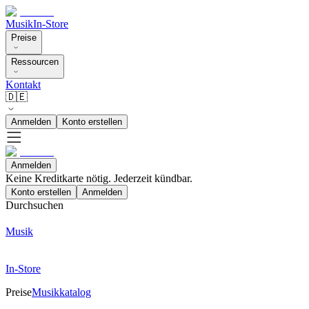
Musik
In-Store
Preise
Ressourcen
Kontakt
🇩🇪
Anmelden
Konto erstellen
Anmelden
Keine Kreditkarte nötig. Jederzeit kündbar.
Konto erstellen
Anmelden
Durchsuchen
Musik
In-Store
Preise
Musikkatalog