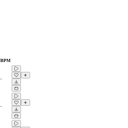
BPM
-
-