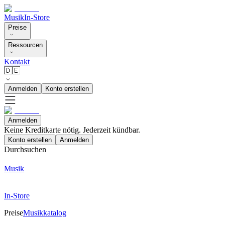
Musik
In-Store
Preise
Ressourcen
Kontakt
🇩🇪
Anmelden
Konto erstellen
Anmelden
Keine Kreditkarte nötig. Jederzeit kündbar.
Konto erstellen
Anmelden
Durchsuchen
Musik
In-Store
Preise
Musikkatalog