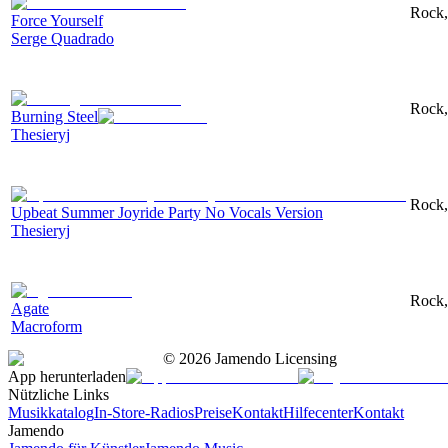
Rock,
Force Yourself
Serge Quadrado
Rock,
Burning Steel
Thesieryj
Rock,
Upbeat Summer Joyride Party No Vocals Version
Thesieryj
Rock, 
Agate
Macroform
©
2026
Jamendo Licensing
App herunterladen
Nützliche Links
Musikkatalog
In-Store-Radios
Preise
Kontakt
Hilfecenter
Kontakt
Jamendo