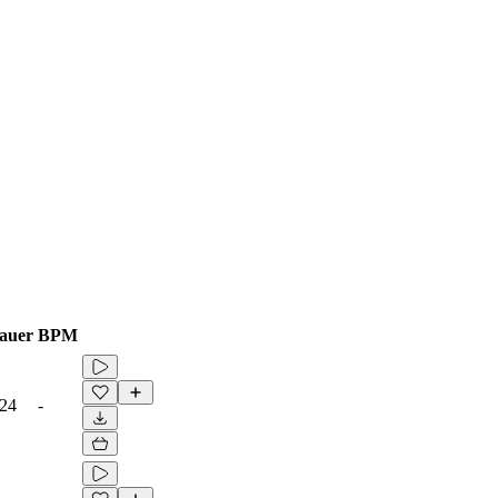
auer
BPM
:24
-