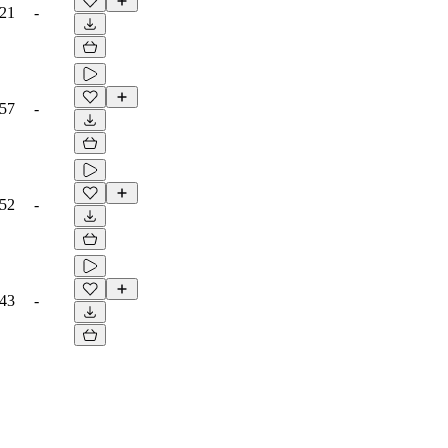
:21
-
:57
-
:52
-
:43
-