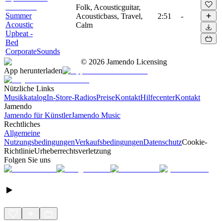
Folk, Acousticguitar,
Summer
Acousticbass, Travel,
2:51
-
Acoustic
Calm
Upbeat -
Bed
CorporateSounds
©
2026
Jamendo Licensing
App herunterladen
Nützliche Links
Musikkatalog
In-Store-Radios
Preise
Kontakt
Hilfecenter
Kontakt
Jamendo
Jamendo für Künstler
Jamendo Music
Rechtliches
Allgemeine
Nutzungsbedingungen
Verkaufsbedingungen
Datenschutz
Cookie-
Richtlinie
Urheberrechtsverletzung
Folgen Sie uns