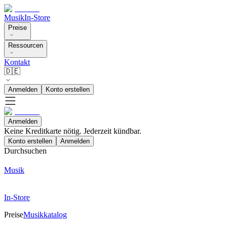
Musik
In-Store
Preise
Ressourcen
Kontakt
🇩🇪
Anmelden
Konto erstellen
Anmelden
Keine Kreditkarte nötig. Jederzeit kündbar.
Konto erstellen
Anmelden
Durchsuchen
Musik
In-Store
Preise
Musikkatalog