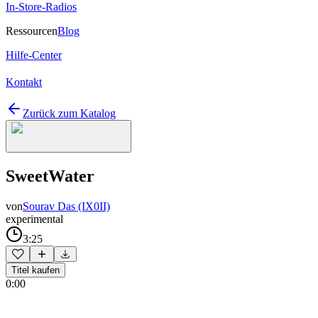
In-Store-Radios
Ressourcen
Blog
Hilfe-Center
Kontakt
Zurück zum Katalog
SweetWater
von
Sourav Das (IX0II)
experimental
3:25
Titel kaufen
0:00