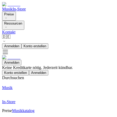
Musik
In-Store
Preise
Ressourcen
Kontakt
🇩🇪
Anmelden
Konto erstellen
Anmelden
Keine Kreditkarte nötig. Jederzeit kündbar.
Konto erstellen
Anmelden
Durchsuchen
Musik
In-Store
Preise
Musikkatalog