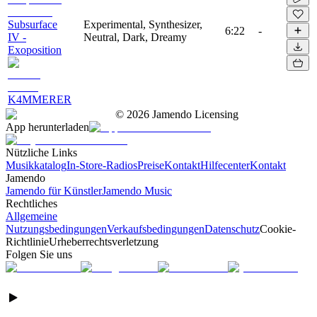
Subsurface
Experimental, Synthesizer,
6:22
-
IV -
Neutral, Dark, Dreamy
Exoposition
K4MMERER
©
2026
Jamendo Licensing
App herunterladen
Nützliche Links
Musikkatalog
In-Store-Radios
Preise
Kontakt
Hilfecenter
Kontakt
Jamendo
Jamendo für Künstler
Jamendo Music
Rechtliches
Allgemeine
Nutzungsbedingungen
Verkaufsbedingungen
Datenschutz
Cookie-
Richtlinie
Urheberrechtsverletzung
Folgen Sie uns