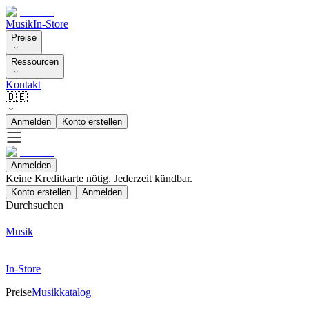
Musik
In-Store
Preise
Ressourcen
Kontakt
🇩🇪
Anmelden
Konto erstellen
Anmelden
Keine Kreditkarte nötig. Jederzeit kündbar.
Konto erstellen
Anmelden
Durchsuchen
Musik
In-Store
Preise
Musikkatalog