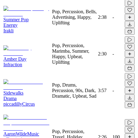
Pop, Percussion, Bells,
Advertising, Happy,
2:38
-
Summer Pop
Uplifting
Energy
Irakli
Pop, Percussion,
Marimba, Summer,
2:30
-
Happy, Upbeat,
Amber Day
Uplifting
Infraction
Pop, Drums,
Percussion, 90s, Dark,
3:57
-
Sidewalks
Dramatic, Upbeat, Sad
Drama
piccadillyCircus
Pop, Percussion,
AaronWildeMusic
Travel, Holiday,
2:26
100