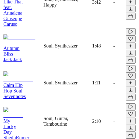
Like That
3:42
-
Happy
feat.
Annalena
Giuseppe
Caruso
Soul, Synthesizer
1:48
-
Autumn
Bliss
Jack Jack
Soul, Synthesizer
1:11
-
Calm Hip
Hop Soul
Sevennotes
Soul, Guitar,
My
2:10
-
Tambourine
Lucky
Day
SheduRumer