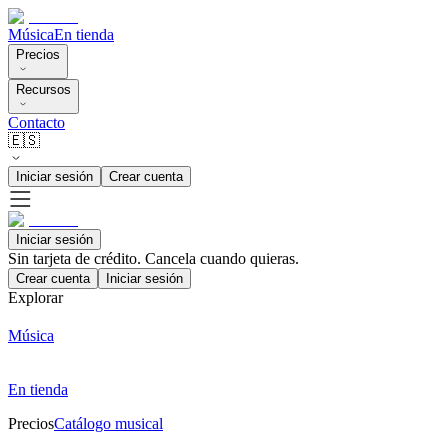
Música
En tienda
Precios
Recursos
Contacto
🇪🇸
Iniciar sesión
Crear cuenta
Iniciar sesión
Sin tarjeta de crédito. Cancela cuando quieras.
Crear cuenta
Iniciar sesión
Explorar
Música
En tienda
Precios
Catálogo musical