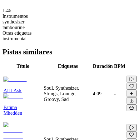
1:46
Instrumentos
synthesizer
tambourine
Otras etiquetas
instrumental
Pistas similares
Título
Etiquetas
Duración
BPM
Soul, Synthesizer,
All I Ask
Strings, Lounge,
4:09
-
Groovy, Sad
Fatima
Mhedden
Soul, Synthesizer,