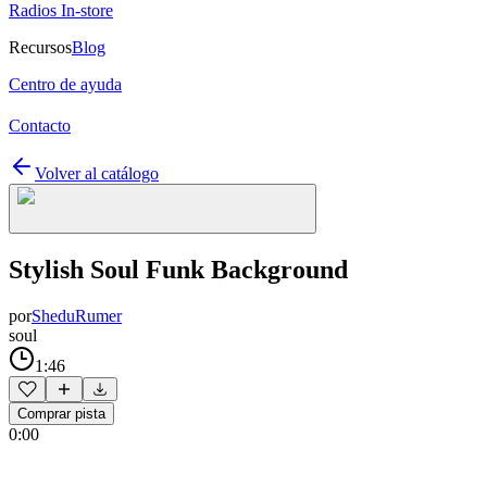
Radios In-store
Recursos
Blog
Centro de ayuda
Contacto
Volver al catálogo
Stylish Soul Funk Background
por
SheduRumer
soul
1:46
Comprar pista
0:00