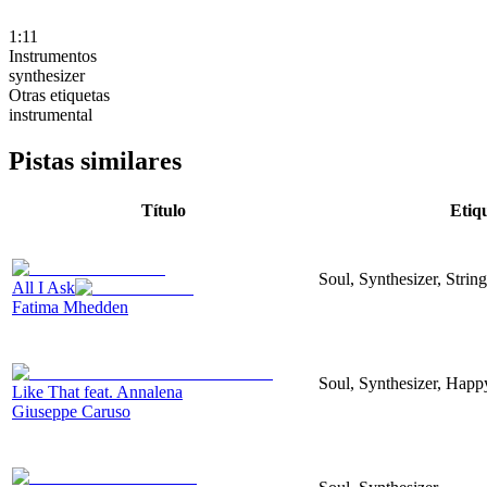
1:11
Instrumentos
synthesizer
Otras etiquetas
instrumental
Pistas similares
Título
Etiq
Soul, Synthesizer, Stri
All I Ask
Fatima Mhedden
Soul, Synthesizer, Happ
Like That feat. Annalena
Giuseppe Caruso