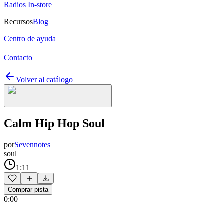
Radios In-store
Recursos
Blog
Centro de ayuda
Contacto
Volver al catálogo
Calm Hip Hop Soul
por
Sevennotes
soul
1:11
Comprar pista
0:00