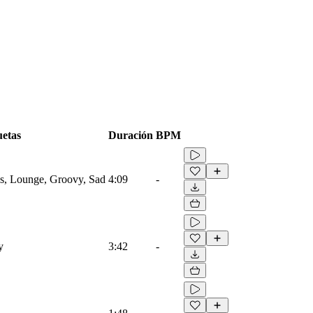
uetas
Duración
BPM
ngs, Lounge, Groovy, Sad
4:09
-
y
3:42
-