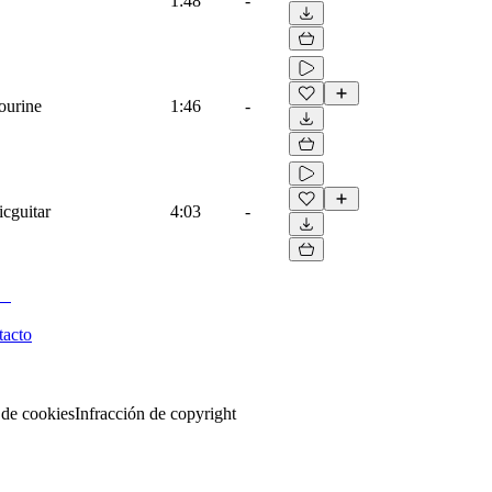
1:48
-
ourine
1:46
-
icguitar
4:03
-
tacto
 de cookies
Infracción de copyright