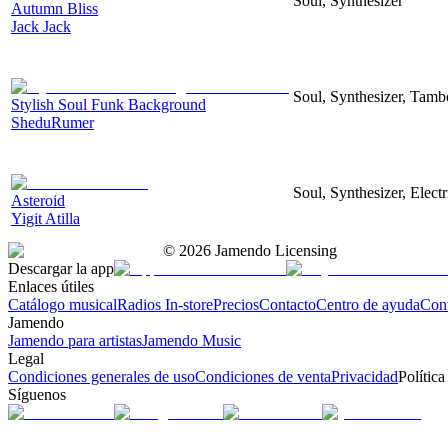
Soul, Synthesizer
Autumn Bliss
Jack Jack
Soul, Synthesizer, Tamb
Stylish Soul Funk Background
SheduRumer
Soul, Synthesizer, Electr
Asteroid
Yigit Atilla
©
2026
Jamendo Licensing
Descargar la app
Enlaces útiles
Catálogo musical
Radios In-store
Precios
Contacto
Centro de ayuda
Con
Jamendo
Jamendo para artistas
Jamendo Music
Legal
Condiciones generales de uso
Condiciones de venta
Privacidad
Política
Síguenos