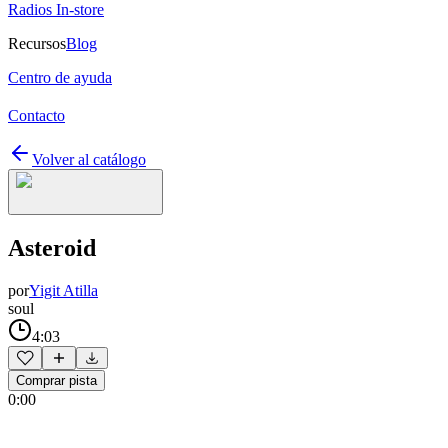
Radios In-store
Recursos
Blog
Centro de ayuda
Contacto
Volver al catálogo
Asteroid
por
Yigit Atilla
soul
4:03
Comprar pista
0:00