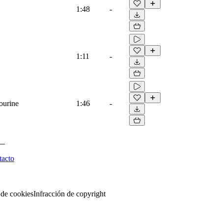
1:48
-
1:11
-
ourine
1:46
-
tacto
 de cookies
Infracción de copyright