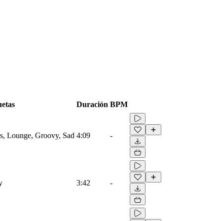
uetas
Duración
BPM
ngs, Lounge, Groovy, Sad
4:09
-
y
3:42
-