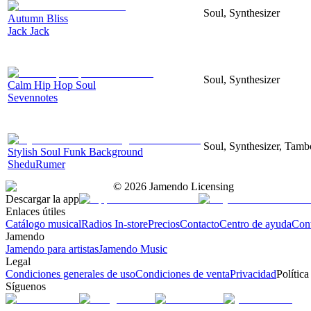
Soul, Synthesizer
Autumn Bliss
Jack Jack
Soul, Synthesizer
Calm Hip Hop Soul
Sevennotes
Soul, Synthesizer, Tamb
Stylish Soul Funk Background
SheduRumer
©
2026
Jamendo Licensing
Descargar la app
Enlaces útiles
Catálogo musical
Radios In-store
Precios
Contacto
Centro de ayuda
Con
Jamendo
Jamendo para artistas
Jamendo Music
Legal
Condiciones generales de uso
Condiciones de venta
Privacidad
Política
Síguenos