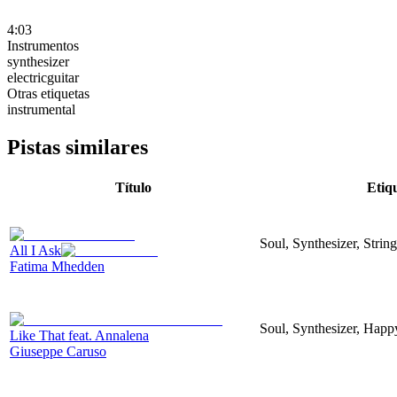
4:03
Instrumentos
synthesizer
electricguitar
Otras etiquetas
instrumental
Pistas similares
Título
Etiq
Soul, Synthesizer, Stri
All I Ask
Fatima Mhedden
Soul, Synthesizer, Happ
Like That feat. Annalena
Giuseppe Caruso