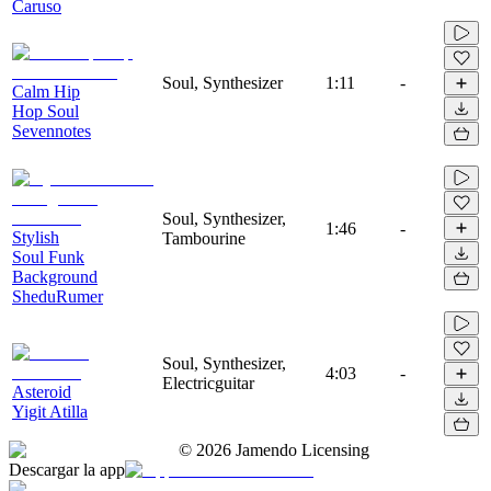
Caruso
Soul, Synthesizer
1:11
-
Calm Hip
Hop Soul
Sevennotes
Soul, Synthesizer,
1:46
-
Stylish
Tambourine
Soul Funk
Background
SheduRumer
Soul, Synthesizer,
4:03
-
Electricguitar
Asteroid
Yigit Atilla
©
2026
Jamendo Licensing
Descargar la app