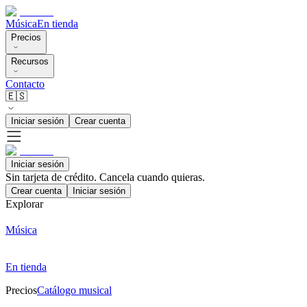
Música
En tienda
Precios
Recursos
Contacto
🇪🇸
Iniciar sesión
Crear cuenta
Iniciar sesión
Sin tarjeta de crédito. Cancela cuando quieras.
Crear cuenta
Iniciar sesión
Explorar
Música
En tienda
Precios
Catálogo musical