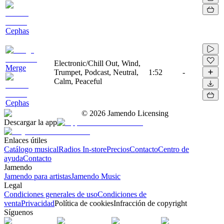
Cephas
Electronic/Chill Out, Wind,
Merge
Trumpet, Podcast, Neutral,
1:52
-
Calm, Peaceful
Cephas
©
2026
Jamendo Licensing
Descargar la app
Enlaces útiles
Catálogo musical
Radios In-store
Precios
Contacto
Centro de
ayuda
Contacto
Jamendo
Jamendo para artistas
Jamendo Music
Legal
Condiciones generales de uso
Condiciones de
venta
Privacidad
Política de cookies
Infracción de copyright
Síguenos