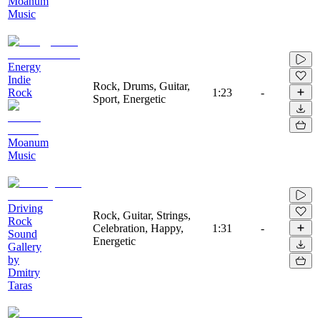
Moanum
Music
Energy
Indie
Rock, Drums, Guitar,
Rock
1:23
-
Sport, Energetic
Moanum
Music
Driving
Rock, Guitar, Strings,
Rock
Celebration, Happy,
1:31
-
Sound
Energetic
Gallery
by
Dmitry
Taras