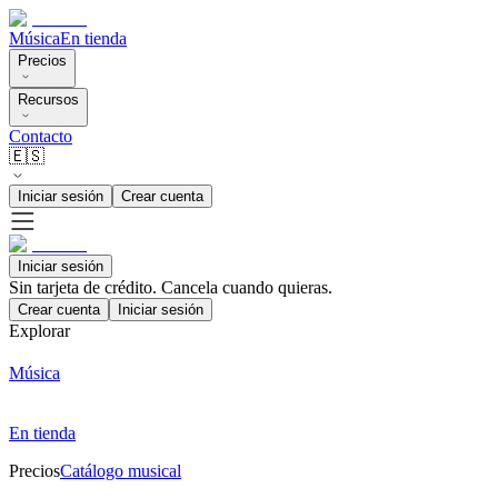
Música
En tienda
Precios
Recursos
Contacto
🇪🇸
Iniciar sesión
Crear cuenta
Iniciar sesión
Sin tarjeta de crédito. Cancela cuando quieras.
Crear cuenta
Iniciar sesión
Explorar
Música
En tienda
Precios
Catálogo musical