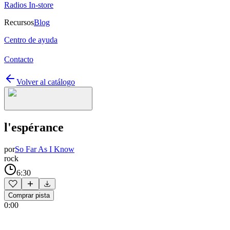
Radios In-store
Recursos
Blog
Centro de ayuda
Contacto
Volver al catálogo
l'espérance
por
So Far As I Know
rock
6:30
Comprar pista
0:00