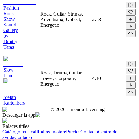
Fashion
Rock
Rock, Guitar, Strings,
Show
Advertising, Upbeat,
2:18
-
Sound
Energetic
Gallery
by
Dmitry
Taras
Slow
Rock, Drums, Guitar,
Lane
Travel, Corporate,
4:30
-
Energetic
Stefan
Kartenberg
©
2026
Jamendo Licensing
Descargar la app
Enlaces útiles
Catálogo musical
Radios In-store
Precios
Contacto
Centro de
ayuda
Contacto