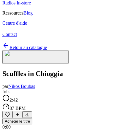
Radios In-store
Ressources
Blog
Centre d'aide
Contact
Retour au catalogue
Scuffles in Chioggia
par
Nikos Boubas
folk
2:42
87 BPM
Acheter le titre
0:00