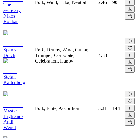
Folk, Wind, Tuba, Neutral
2:46
90
The
secretary
Nikos
Boubas
Spanish
Folk, Drums, Wind, Guitar,
Dutch
Trumpet, Corporate,
4:18
-
Celebration, Happy
Stefan
Kartenberg
Folk, Flute, Accordion
3:31
144
Mystic
Highlands
Andi
Wendt