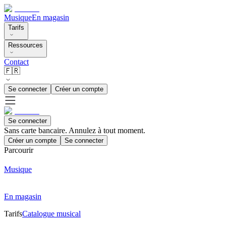
Musique
En magasin
Tarifs
Ressources
Contact
🇫🇷
Se connecter
Créer un compte
Se connecter
Sans carte bancaire. Annulez à tout moment.
Créer un compte
Se connecter
Parcourir
Musique
En magasin
Tarifs
Catalogue musical