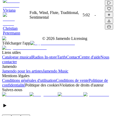
Viviana
Folk, Wind, Flute, Traditional,
5:02
-
Sentimental
Christian
Petermann
©
2026
Jamendo Licensing
Télécharger l'app
Liens utiles
Catalogue musical
Radios In-store
Tarifs
Contact
Centre d'aide
Nous
contacter
Jamendo
Jamendo pour les artistes
Jamendo Music
Mentions légales
Conditions générales d'utilisation
Conditions de vente
Politique de
confidentialité
Politique des cookies
Violation de droits d'auteur
Suivez-nous