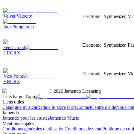
Velvet Velocity
Electronic, Synthesizer, Vl
Igor Pumphonia
Electronic, Synthesizer, F
Feels Good
HRCRX
Electronic, Synthesizer, V
Vice Point
HRCRX
©
2026
Jamendo Licensing
Télécharger l'app
Liens utiles
Catalogue musical
Radios In-store
Tarifs
Contact
Centre d'aide
Nous con
Jamendo
Jamendo pour les artistes
Jamendo Music
Mentions légales
Conditions générales d'utilisation
Conditions de vente
Politique de conf