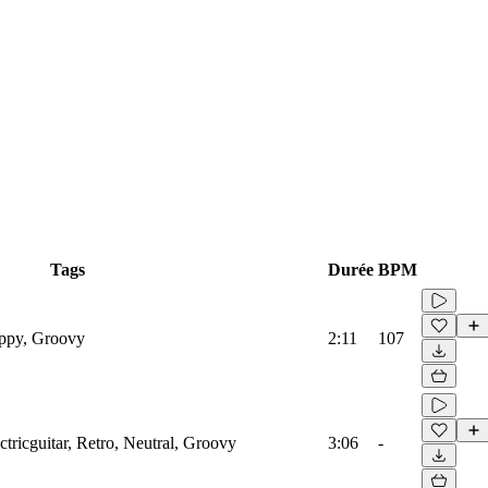
Tags
Durée
BPM
appy, Groovy
2:11
107
ectricguitar, Retro, Neutral, Groovy
3:06
-