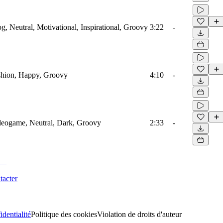
og, Neutral, Motivational, Inspirational, Groovy
3:22
-
ashion, Happy, Groovy
4:10
-
ideogame, Neutral, Dark, Groovy
2:33
-
tacter
identialité
Politique des cookies
Violation de droits d'auteur