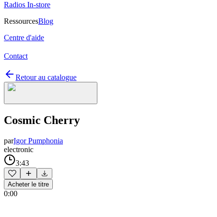
Radios In-store
Ressources
Blog
Centre d'aide
Contact
Retour au catalogue
Cosmic Cherry
par
Igor Pumphonia
electronic
3:43
Acheter le titre
0:00