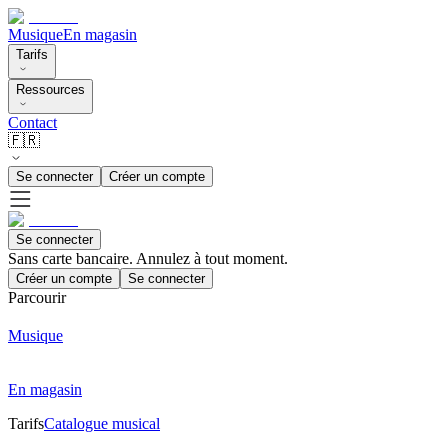
Musique
En magasin
Tarifs
Ressources
Contact
🇫🇷
Se connecter
Créer un compte
Se connecter
Sans carte bancaire. Annulez à tout moment.
Créer un compte
Se connecter
Parcourir
Musique
En magasin
Tarifs
Catalogue musical