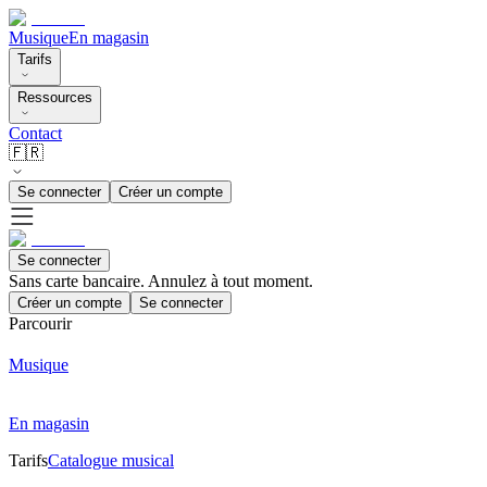
Musique
En magasin
Tarifs
Ressources
Contact
🇫🇷
Se connecter
Créer un compte
Se connecter
Sans carte bancaire. Annulez à tout moment.
Créer un compte
Se connecter
Parcourir
Musique
En magasin
Tarifs
Catalogue musical