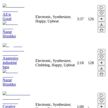
All is
Electronic, Synthesizer,
Good
3:37
126
Happy, Upbeat
Nazar
Hrushko
Aggresive
Electronic, Synthesizer,
industrial
2:18
128
Clubbing, Happy, Upbeat
bass
Nazar
Hrushko
Electronic, Synthesizer,
Creative
1:09
-