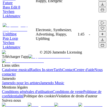
Happy, Energetic
Future
Bass Edit 8
Yevhen
Lokhmatov
Electronic, Synthesizer,
Uplifting
Advertising, Happy,
1:45
-
Pop Loop
Uplifting
Yevhen
Lokhmatov
©
2026
Jamendo Licensing
Télécharger l'app
Liens utiles
Catalogue musical
Radios In-store
Tarifs
Contact
Centre d'aide
Nous
contacter
Jamendo
Jamendo pour les artistes
Jamendo Music
Mentions légales
Conditions générales d'utilisation
Conditions de vente
Politique de
confidentialité
Politique des cookies
Violation de droits d'auteur
Suivez-nous