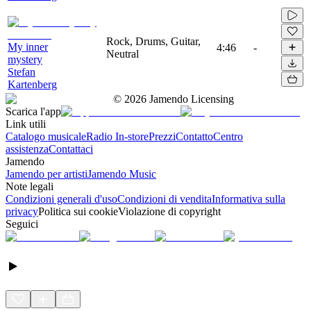
Rock, Drums, Guitar,
My inner
4:46
-
Neutral
mystery
Stefan
Kartenberg
©
2026
Jamendo Licensing
Scarica l'app
Link utili
Catalogo musicale
Radio In-store
Prezzi
Contatto
Centro
assistenza
Contattaci
Jamendo
Jamendo per artisti
Jamendo Music
Note legali
Condizioni generali d'uso
Condizioni di vendita
Informativa sulla
privacy
Politica sui cookie
Violazione di copyright
Seguici