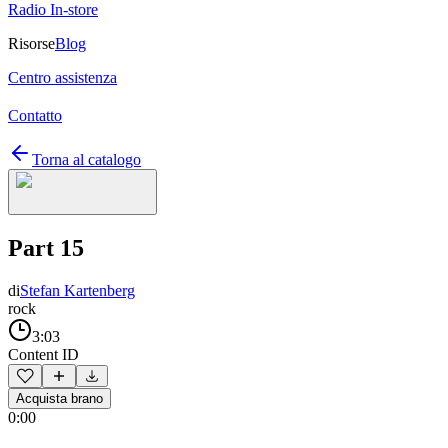
Radio In-store
Risorse
Blog
Centro assistenza
Contatto
Torna al catalogo
Part 15
di
Stefan Kartenberg
rock
3:03
Content ID
Acquista brano
0:00