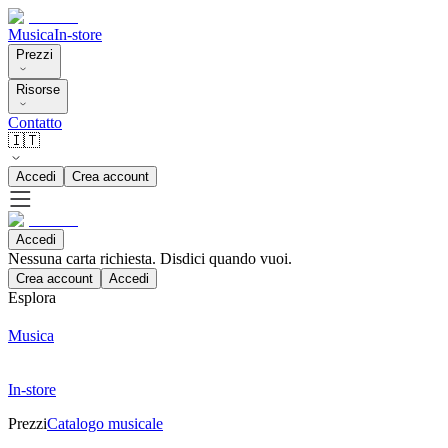
Musica
In-store
Prezzi
Risorse
Contatto
🇮🇹
Accedi
Crea account
Accedi
Nessuna carta richiesta. Disdici quando vuoi.
Crea account
Accedi
Esplora
Musica
In-store
Prezzi
Catalogo musicale