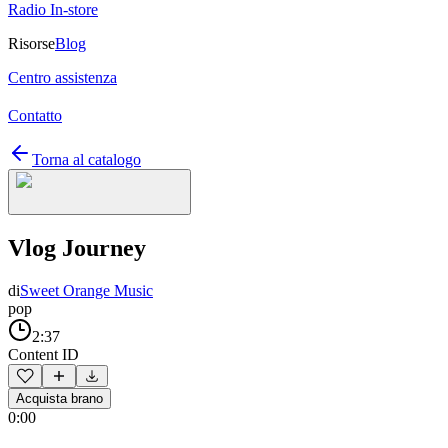
Radio In-store
Risorse
Blog
Centro assistenza
Contatto
Torna al catalogo
Vlog Journey
di
Sweet Orange Music
pop
2:37
Content ID
Acquista brano
0:00