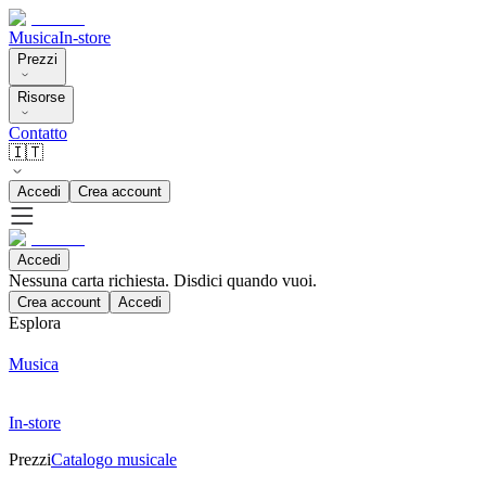
Musica
In-store
Prezzi
Risorse
Contatto
🇮🇹
Accedi
Crea account
Accedi
Nessuna carta richiesta. Disdici quando vuoi.
Crea account
Accedi
Esplora
Musica
In-store
Prezzi
Catalogo musicale