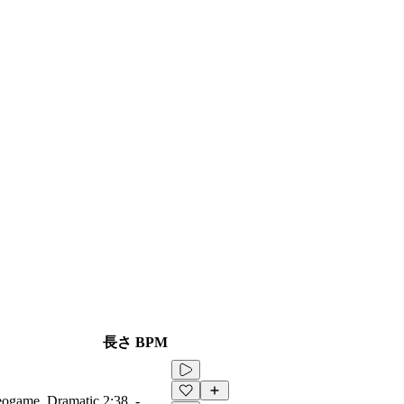
長さ
BPM
eogame, Dramatic
2:38
-