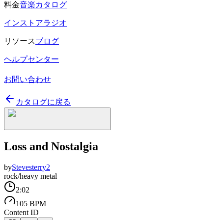
料金
音楽カタログ
インストアラジオ
リソース
ブログ
ヘルプセンター
お問い合わせ
カタログに戻る
Loss and Nostalgia
by
Stevesterry2
rock/heavy metal
2:02
105 BPM
Content ID