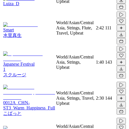
Upbeat
Luiza_D
World/Asian/Central
Asia, Strings, Flute,
2:42
111
Smart
Travel, Upbeat
水里真生
World/Asian/Central
Asia, Strings,
1:40
143
Japanese Festival
Upbeat
1
スクルージ
World/Asian/Central
Asia, Strings, Travel,
2:30
144
0012A_CHN-
Upbeat
ST3_Warm_Happiness_Full
こばっと
World/Asian/Central