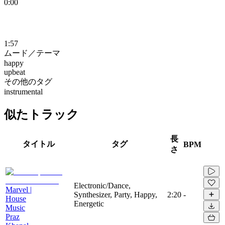
0:00
1:57
ムード／テーマ
happy
upbeat
その他のタグ
instrumental
似たトラック
長
タイトル
タグ
BPM
さ
Electronic/Dance,
Marvel |
Synthesizer, Party, Happy,
2:20
-
House
Energetic
Music
Praz