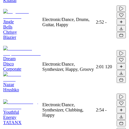
Khanal
Electronic/Dance, Drums,
Jingle
2:52
-
Guitar, Happy
Bells
Chrissy
Blazier
Dream
Disco
Electronic/Dance,
2:01
120
Corporate
Synthesizer, Happy, Groovy
Nazar
Hrushko
Electronic/Dance,
Synthesizer, Clubbing,
2:54
-
Youthful
Happy
Energy
TATANX