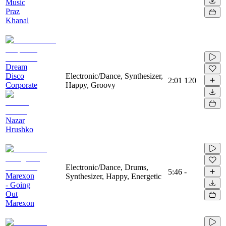
Music
Praz
Khanal
Dream
Disco
Electronic/Dance, Synthesizer,
2:01
120
Corporate
Happy, Groovy
Nazar
Hrushko
Electronic/Dance, Drums,
5:46
-
Marexon
Synthesizer, Happy, Energetic
- Going
Out
Marexon