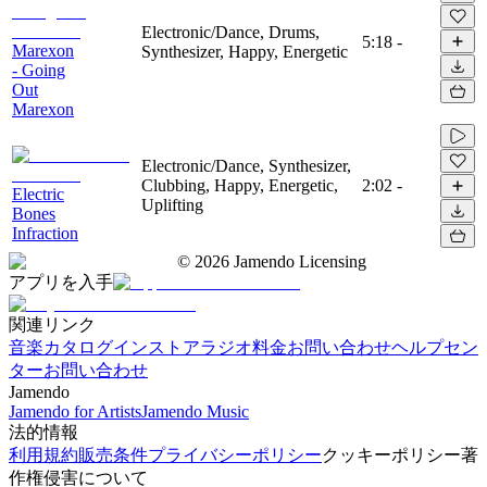
Electronic/Dance, Drums,
5:18
-
Marexon
Synthesizer, Happy, Energetic
- Going
Out
Marexon
Electronic/Dance, Synthesizer,
Clubbing, Happy, Energetic,
2:02
-
Electric
Uplifting
Bones
Infraction
©
2026
Jamendo Licensing
アプリを入手
関連リンク
音楽カタログ
インストアラジオ
料金
お問い合わせ
ヘルプセン
ター
お問い合わせ
Jamendo
Jamendo for Artists
Jamendo Music
法的情報
利用規約
販売条件
プライバシーポリシー
クッキーポリシー
著
作権侵害について