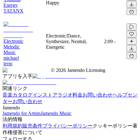
Happy
Energy
TATANX
Electronic/Dance,
Electronic
Synthesizer, Neutral,
2:09
-
Melodic
Energetic
Music
michael
lerm
©
2026
Jamendo Licensing
アプリを入手
関連リンク
音楽カタログ
インストアラジオ
料金
お問い合わせ
ヘルプセン
ター
お問い合わせ
Jamendo
Jamendo for Artists
Jamendo Music
法的情報
利用規約
販売条件
プライバシーポリシー
クッキーポリシー
著
作権侵害について
フォローする