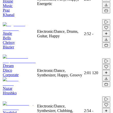
House
Energetic
Music
Praz
Khanal
Electronic/Dance, Drums,
Jingle
2:52
-
Guitar, Happy
Bells
Chrissy
Blazier
Dream
Disco
Electronic/Dance,
2:01
120
Corporate
Synthesizer, Happy, Groovy
Nazar
Hrushko
Electronic/Dance,
Synthesizer, Clubbing,
2:54
-
Youthful