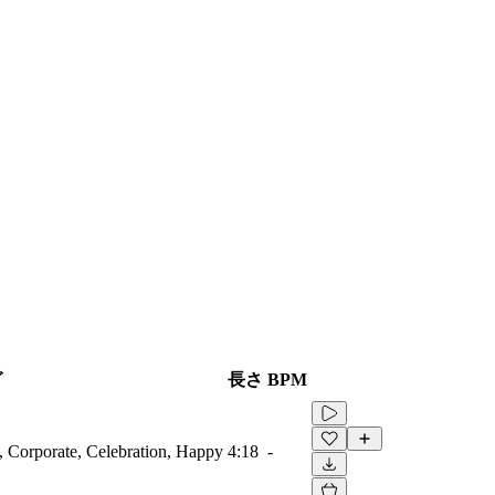
グ
長さ
BPM
, Corporate, Celebration, Happy
4:18
-