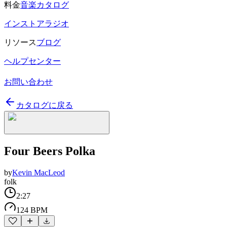
料金
音楽カタログ
インストアラジオ
リソース
ブログ
ヘルプセンター
お問い合わせ
カタログに戻る
Four Beers Polka
by
Kevin MacLeod
folk
2:27
124 BPM