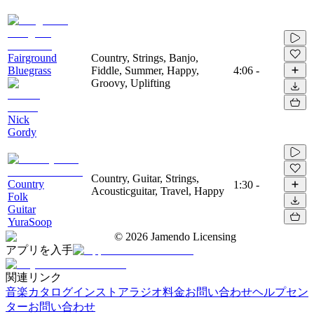
Fairground
Country, Strings, Banjo,
Bluegrass
Fiddle, Summer, Happy,
4:06
-
Groovy, Uplifting
Nick
Gordy
Country, Guitar, Strings,
Country
1:30
-
Acousticguitar, Travel, Happy
Folk
Guitar
YuraSoop
©
2026
Jamendo Licensing
アプリを入手
関連リンク
音楽カタログ
インストアラジオ
料金
お問い合わせ
ヘルプセン
ター
お問い合わせ