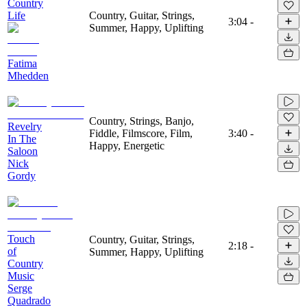
Country
Life
Country, Guitar, Strings,
3:04
-
Summer, Happy, Uplifting
Fatima
Mhedden
Country, Strings, Banjo,
Revelry
Fiddle, Filmscore, Film,
3:40
-
In The
Happy, Energetic
Saloon
Nick
Gordy
Touch
Country, Guitar, Strings,
2:18
-
of
Summer, Happy, Uplifting
Country
Music
Serge
Quadrado