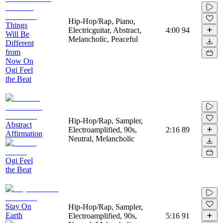
Hip-Hop/Rap, Piano,
Things
Electricguitar, Abstract,
4:00
94
Will Be
Melancholic, Peaceful
Different
from
Now On
Ogi Feel
the Beat
Hip-Hop/Rap, Sampler,
Abstract
Electroamplified, 90s,
2:16
89
Affirmation
Neutral, Melancholic
Ogi Feel
the Beat
Stay On
Hip-Hop/Rap, Sampler,
Earth
Electroamplified, 90s,
5:16
91