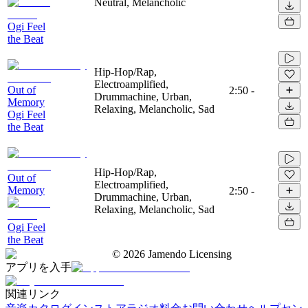
Neutral, Melancholic
Ogi Feel
the Beat
Hip-Hop/Rap,
Electroamplified,
Out of
2:50
-
Drummachine, Urban,
Memory
Relaxing, Melancholic, Sad
Ogi Feel
the Beat
Hip-Hop/Rap,
Out of
Electroamplified,
Memory
2:50
-
Drummachine, Urban,
Relaxing, Melancholic, Sad
Ogi Feel
the Beat
©
2026
Jamendo Licensing
アプリを入手
関連リンク