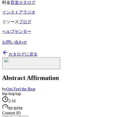
料金
音楽カタログ
インストアラジオ
リソース
ブログ
ヘルプセンター
お問い合わせ
カタログに戻る
Abstract Affirmation
by
Ogi Feel the Beat
hip-hop/rap
2:16
89 BPM
Content ID