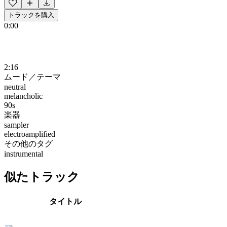
トラックを購入
0:00
2:16
ムード／テーマ
neutral
melancholic
90s
楽器
sampler
electroamplified
その他のタグ
instrumental
似たトラック
タイトル