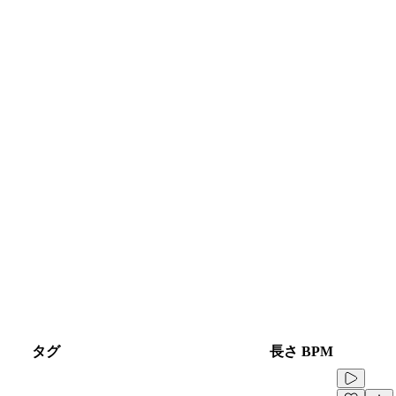
タグ
長さ
BPM