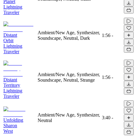
Planet
Lightning
Traveler
Ambient/New Age, Synthesizer,
Distant
1:56
-
Soundscape, Neutral, Dark
Orbit
Lightning
Traveler
Ambient/New Age, Synthesizer,
1:56
-
Distant
Soundscape, Neutral, Strange
Territory
Lightning
Traveler
Ambient/New Age, Synthesizer,
3:40
-
Unfolding
Neutral
Sharon
West