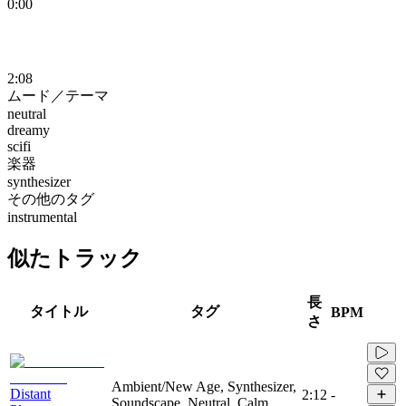
0:00
2:08
ムード／テーマ
neutral
dreamy
scifi
楽器
synthesizer
その他のタグ
instrumental
似たトラック
長
タイトル
タグ
BPM
さ
Ambient/New Age, Synthesizer,
Distant
2:12
-
Soundscape, Neutral, Calm