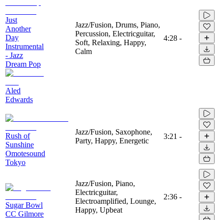
Just
Jazz/Fusion, Drums, Piano,
Another
Percussion, Electricguitar,
Day
4:28
-
Soft, Relaxing, Happy,
Instrumental
Calm
- Jazz
Dream Pop
Aled
Edwards
Jazz/Fusion, Saxophone,
Rush of
3:21
-
Party, Happy, Energetic
Sunshine
Omotesound
Tokyo
Jazz/Fusion, Piano,
Electricguitar,
2:36
-
Electroamplified, Lounge,
Sugar Bowl
Happy, Upbeat
CC Gilmore