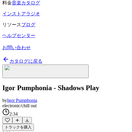
料金
音楽カタログ
インストアラジオ
リソース
ブログ
ヘルプセンター
お問い合わせ
カタログに戻る
Igor Pumphonia - Shadows Play
by
Igor Pumphonia
electronic/chill out
2:34
トラックを購入