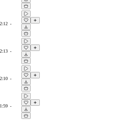
2:12
-
2:13
-
2:10
-
1:59
-