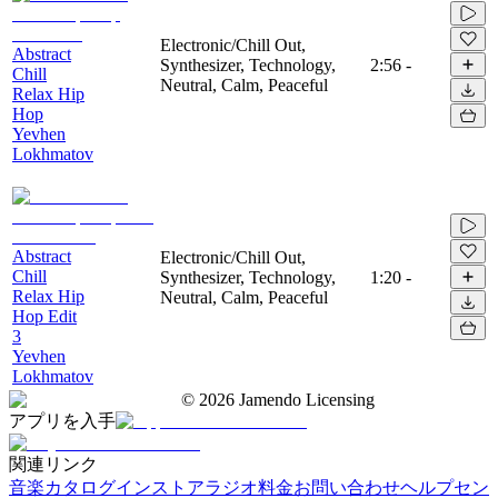
Electronic/Chill Out,
Abstract
Synthesizer, Technology,
2:56
-
Chill
Neutral, Calm, Peaceful
Relax Hip
Hop
Yevhen
Lokhmatov
Abstract
Electronic/Chill Out,
Chill
Synthesizer, Technology,
1:20
-
Relax Hip
Neutral, Calm, Peaceful
Hop Edit
3
Yevhen
Lokhmatov
©
2026
Jamendo Licensing
アプリを入手
関連リンク
音楽カタログ
インストアラジオ
料金
お問い合わせ
ヘルプセン