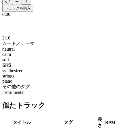
トラックを購入
0:00
2:10
ムード／テーマ
neutral
calm
soft
楽器
synthesizer
strings
piano
その他のタグ
instrumental
似たトラック
長
タイトル
タグ
BPM
さ