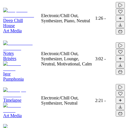
Electronic/Chill Out,
1:26
-
Deep Chill
Synthesizer, Piano, Neutral
House
Art Media
Notes
Electronic/Chill Out,
Brisées
Synthesizer, Lounge,
3:02
-
Neutral, Motivational, Calm
Igor
Pumphonia
Electronic/Chill Out,
Timelapse
2:21
-
Synthesizer, Neutral
Art Media