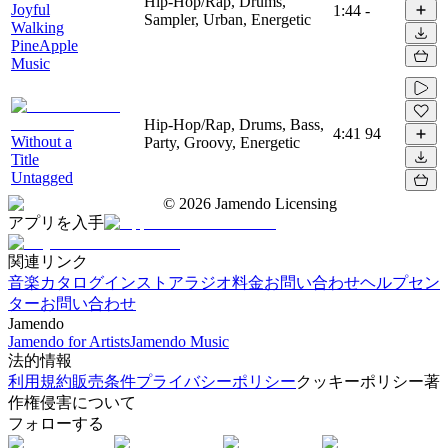
Hip-Hop/Rap, Drums,
Joyful
1:44
-
Sampler, Urban, Energetic
Walking
PineApple
Music
Hip-Hop/Rap, Drums, Bass,
4:41
94
Without a
Party, Groovy, Energetic
Title
Untagged
©
2026
Jamendo Licensing
アプリを入手
関連リンク
音楽カタログ
インストアラジオ
料金
お問い合わせ
ヘルプセン
ター
お問い合わせ
Jamendo
Jamendo for Artists
Jamendo Music
法的情報
利用規約
販売条件
プライバシーポリシー
クッキーポリシー
著
作権侵害について
フォローする