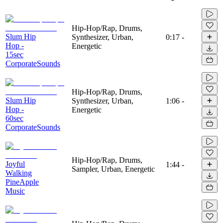
Hip-Hop/Rap, Drums,
Slum Hip
Synthesizer, Urban,
0:17
-
Hop -
Energetic
15sec
CorporateSounds
Hip-Hop/Rap, Drums,
Slum Hip
Synthesizer, Urban,
1:06
-
Hop -
Energetic
60sec
CorporateSounds
Hip-Hop/Rap, Drums,
Joyful
1:44
-
Sampler, Urban, Energetic
Walking
PineApple
Music