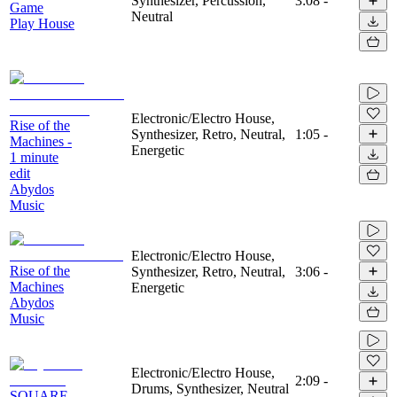
Synthesizer, Percussion,
3:08
-
Game
Neutral
Play House
Electronic/Electro House,
Rise of the
Synthesizer, Retro, Neutral,
1:05
-
Machines -
Energetic
1 minute
edit
Abydos
Music
Electronic/Electro House,
Rise of the
Synthesizer, Retro, Neutral,
3:06
-
Machines
Energetic
Abydos
Music
Electronic/Electro House,
2:09
-
Drums, Synthesizer, Neutral
SQUARE