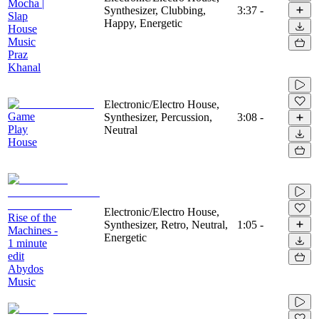
Mocha |
Synthesizer, Clubbing,
3:37
-
Slap
Happy, Energetic
House
Music
Praz
Khanal
Electronic/Electro House,
Game
Synthesizer, Percussion,
3:08
-
Play
Neutral
House
Electronic/Electro House,
Rise of the
Synthesizer, Retro, Neutral,
1:05
-
Machines -
Energetic
1 minute
edit
Abydos
Music