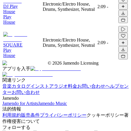
Electronic/Electro House,
DJ Play
2:09
-
Drums, Synthesizer, Neutral
House
Play
House
Electronic/Electro House,
2:09
-
SQUARE
Drums, Synthesizer, Neutral
Play
House
©
2026
Jamendo Licensing
アプリを入手
関連リンク
音楽カタログ
インストアラジオ
料金
お問い合わせ
ヘルプセン
ター
お問い合わせ
Jamendo
Jamendo for Artists
Jamendo Music
法的情報
利用規約
販売条件
プライバシーポリシー
クッキーポリシー
著
作権侵害について
フォローする