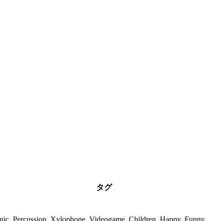
タグ
onic, Percussion, Xylophone, Videogame, Children, Happy, Funny