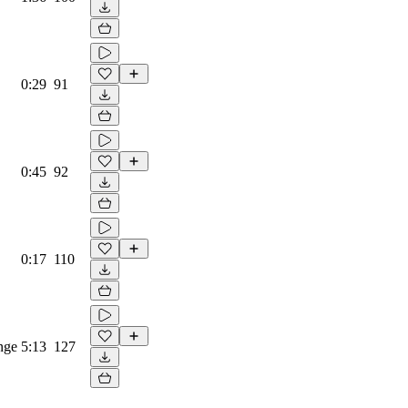
0:29
91
0:45
92
0:17
110
nge
5:13
127