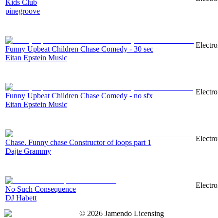
Kids Club
pinegroove
Electr
Funny Upbeat Children Chase Comedy - 30 sec
Eitan Epstein Music
Electr
Funny Upbeat Children Chase Comedy - no sfx
Eitan Epstein Music
Electr
Сhase. Funny chase Constructor of loops part 1
Dajte Grammy
Electro
No Such Consequence
DJ Habett
©
2026
Jamendo Licensing